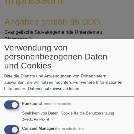
Angaben gemäß §5 DDG :
Evangelische Salvatorgemeinde Untersiemau
Pfarrgasse 2
Verwendung von
96253 Untersiemau
personenbezogenen Daten
Kinderhaus Sonnenschein
und Cookies
Pestalozzistraße 5
96253 Untersiemau
Bitte die Dienste und Anwendungen von Drittanbietern
auswählen, die wir nutzen möchten.
Für weitere Informationen
Vertreten durch:
bitte unsere
Datenschutzhinweise
lesen.
Markus Ondra
Kontakt
Funktional
(immer erforderlich)
Speichern von Daten: Cookie für die Benutzersitzung
Telefon: 09565 / 1653
Zweck
:
Funktional
E-Mail:
kita.sonnenschein@elkb.de
Consent Manager
(immer erforderlich)