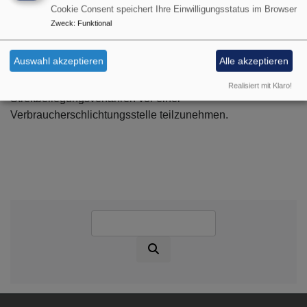
Verbraucher­streit­
Cookie Consent speichert Ihre Einwilligungsstatus im Browser
Zweck
:
Funktional
beilegung/Universal­
schlichtungs­stelle
Auswahl akzeptieren
Alle akzeptieren
Wir sind nicht bereit oder verpflichtet, an
Realisiert mit Klaro!
Streitbeilegungsverfahren vor einer
Verbraucherschlichtungsstelle teilzunehmen.
Suche